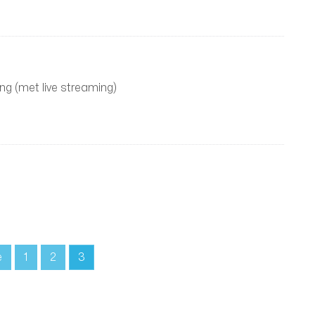
ing (met live streaming)
e
1
2
3