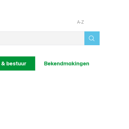
A-Z
Wat
zoek
je?
 & bestuur
Bekendmakingen