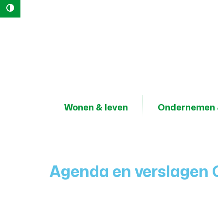
Hoog contrast
Naar
content
Lokaal
Bestuur
Geraardsbergen
Wonen & leven
Ondernemen 
Agenda en verslagen