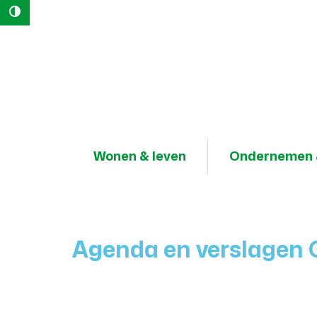
Hoog contrast
Naar
content
Lokaal
Bestuur
Geraardsbergen
Wonen & leven
Ondernemen 
Agenda en verslagen