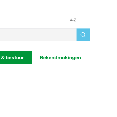
A-Z
Wat
zoek
je?
 & bestuur
Bekendmakingen