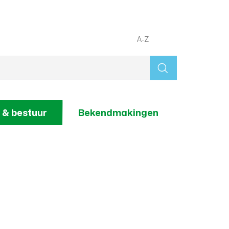
A-Z
Wat
zoek
je?
 & bestuur
Bekendmakingen