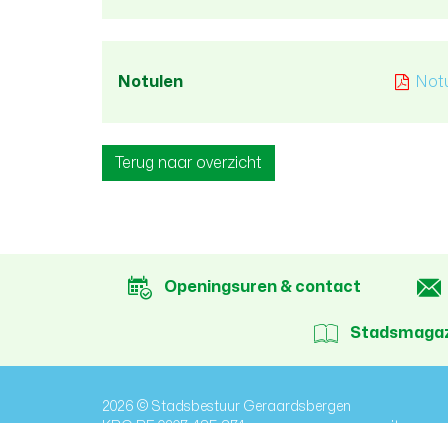
Notulen
Notu
Terug naar overzicht
Openingsuren & contact
Stadsmagaz
2026 © Stadsbestuur Geraardsbergen
KBO BE 0207.485.374
sitemap