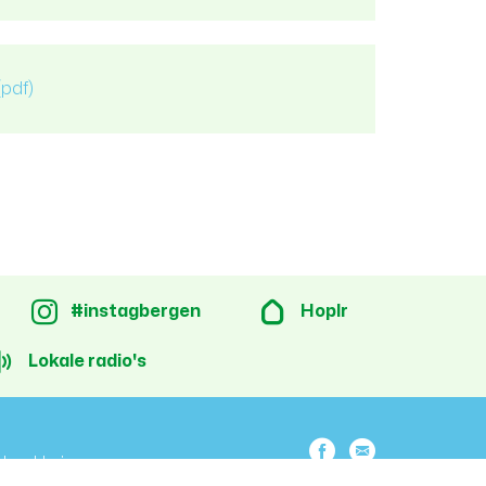
(pdf)
#instagbergen
Hoplr
Lokale radio's
Facebook
E-
dsverklaring
mail
lcp.nv