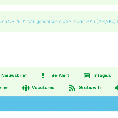
len GR 29.01.2019 gepubliceerd op 7 maart 2019
[294,7Kb]
Nieuwsbrief
Be-Alert
Infogids
ine
Vacatures
Gratis wifi
proclaimer
privacybeleid
cookiebeleid
toegankelijkhei