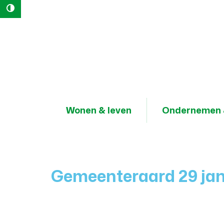
Hoog contrast
Naar
content
Lokaal
Bestuur
Geraardsbergen
Wonen & leven
Ondernemen 
Gemeenteraard 29 jan