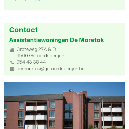
Contact
Assistentiewoningen De Maretak
Adres
Groteweg 27A & B
9500
Geraardsbergen
tel.
054 43 38 44
E-
demaretak@geraardsbergen.be
mail