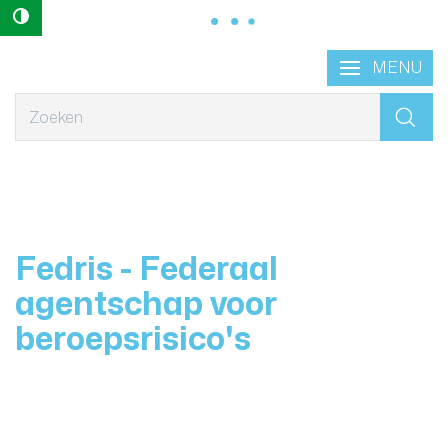
Hoog contrast
Naar
Lokaal
MENU
content
Bestuur
Geraardsbergen
Wat
zoek
je?
Fedris - Federaal
agentschap voor
beroepsrisico's