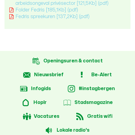
arbeidsongeval privésector
[121,5Kb]
(pdf)
Folder Fedris
[185,1Kb]
(pdf)
Fedris spreekuren
[137,2Kb]
(pdf)
Openingsuren & contact
Nieuwsbrief
Be-Alert
Infogids
#instagbergen
Hoplr
Stadsmagazine
Vacatures
Gratis wifi
Lokale radio's