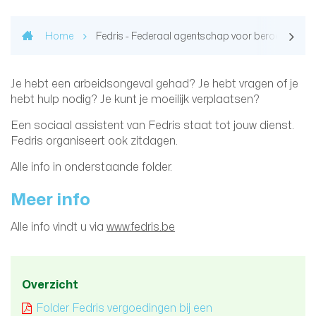
scroll n
Home
Fedris - Federaal agentschap voor beroepsrisico
Je hebt een arbeidsongeval gehad? Je hebt vragen of je
hebt hulp nodig? Je kunt je moeilijk verplaatsen?
Een sociaal assistent van Fedris staat tot jouw dienst.
Fedris organiseert ook zitdagen.
Alle info in onderstaande folder.
Meer info
Alle info vindt u via
www.fedris.be
Overzicht
Folder Fedris vergoedingen bij een