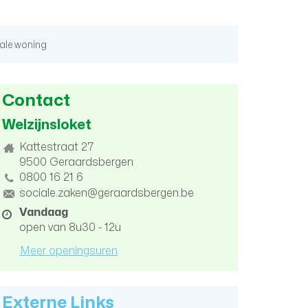
ale woning
Contact
Welzijnsloket
Adres
Kattestraat 27
9500
Geraardsbergen
tel.
0800 16 21 6
E-
sociale.zaken@geraardsbergen.be
mail
Openingsuren
Vandaag
open van
8u30
-
12u
Meer openingsuren
Externe Links