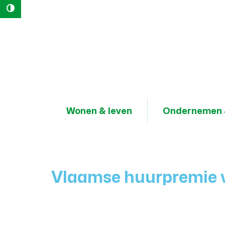
Hoog contrast
Naar
content
Lokaal
Bestuur
Geraardsbergen
Wonen & leven
Ondernemen 
Vlaamse huurpremie v