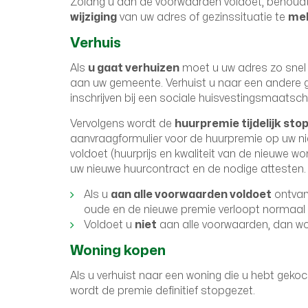
Zolang u aan de voorwaarden voldoet, behoudt
wijziging
van uw adres of gezinssituatie te
me
Verhuis
Als
u gaat verhuizen
moet u uw adres zo snel
aan uw gemeente. Verhuist u naar een andere 
inschrijven bij een sociale huisvestingsmaatsch
Vervolgens wordt de
huurpremie tijdelijk sto
aanvraagformulier voor de huurpremie op uw ni
voldoet (huurprijs en kwaliteit van de nieuwe w
uw nieuwe huurcontract en de nodige attesten.
Als u
aan alle voorwaarden voldoet
ontvan
oude en de nieuwe premie verloopt normaal 
Voldoet u
niet
aan alle voorwaarden, dan w
Woning kopen
Als u verhuist naar een woning die u hebt geko
wordt de premie definitief stopgezet.