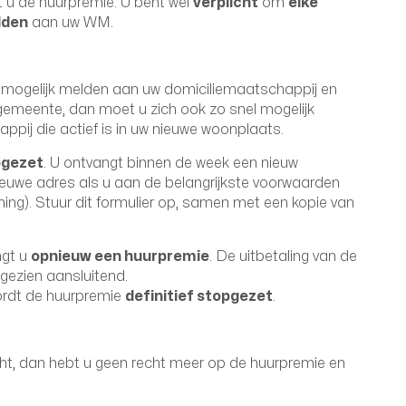
 u de huurpremie. U bent wel
verplicht
om
elke
lden
aan uw WM.
 mogelijk melden aan uw domiciliemaatschappij en
gemeente, dan moet u zich ook zo snel mogelijk
appij die actief is in uw nieuwe woonplaats.
pgezet
. U ontvangt binnen de week een nieuw
euwe adres als u aan de belangrijkste voorwaarden
oning). Stuur dit formulier op, samen met een kopie van
gt u
opnieuw een huurpremie
. De uitbetaling van de
gezien aansluitend.
ordt de huurpremie
definitief stopgezet
.
cht, dan hebt u geen recht meer op de huurpremie en