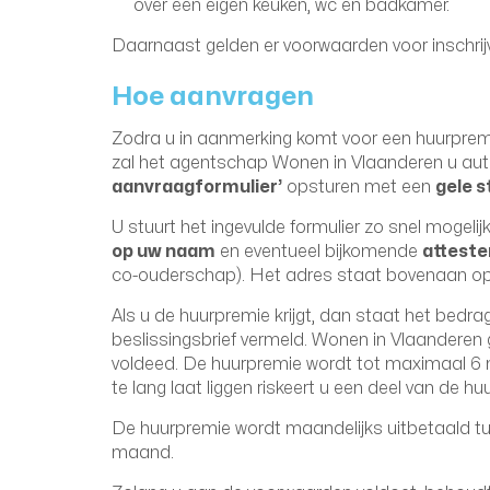
over een eigen keuken, wc en badkamer.
Daarnaast gelden er voorwaarden voor inschrijvi
Hoe aanvragen
Zodra u in aanmerking komt voor een huurpremi
zal het agentschap Wonen in Vlaanderen u a
aanvraagformulier’
opsturen met een
gele s
U stuurt het ingevulde formulier zo snel mogel
op uw naam
en eventueel bijkomende
atteste
co-ouderschap). Het adres staat bovenaan op 
Als u de huurpremie krijgt, dan staat het bedr
beslissingsbrief vermeld. Wonen in Vlaanderen
voldeed. De huurpremie wordt tot maximaal 6 m
te lang laat liggen riskeert u een deel van de h
De huurpremie wordt maandelijks uitbetaald t
maand.