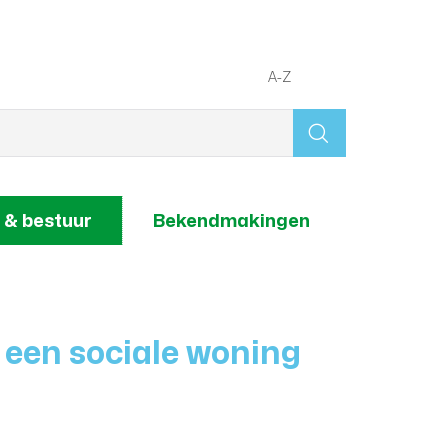
A-Z
Wat
zoek
je?
 & bestuur
Bekendmakingen
een sociale woning