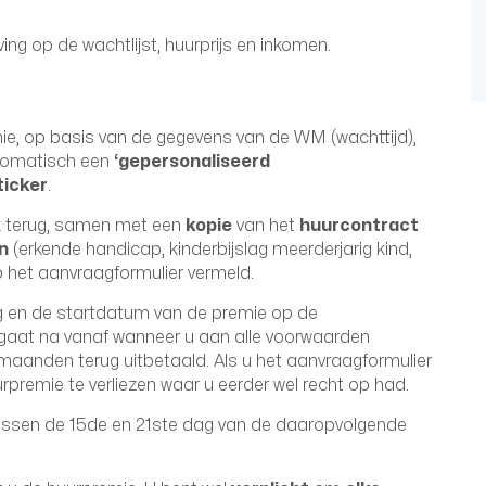
ng op de wachtlijst, huurprijs en inkomen.
e, op basis van de gegevens van de WM (wachttijd),
utomatisch een
‘gepersonaliseerd
ticker
.
ijk terug, samen met een
kopie
van het
huurcontract
n
(erkende handicap, kinderbijslag meerderjarig kind,
het aanvraagformulier vermeld.
ag en de startdatum van de premie op de
 gaat na vanaf wanneer u aan alle voorwaarden
aanden terug uitbetaald. Als u het aanvraagformulier
uurpremie te verliezen waar u eerder wel recht op had.
ussen de 15de en 21ste dag van de daaropvolgende