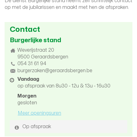
De dienst Burgerlijke stand neemt zelf schriftelijk contact
op met de jubilarissen en maakt met hen de afspraken.
Contact
Burgerlijke stand
Adres
Weverijstraat 20
9500
Geraardsbergen
tel.
054 31 61 94
E-
burgerzaken@geraardsbergen.be
mail
Openingsuren
Vandaag
op afspraak van
8u30
-
12u
&
13u
-
16u30
Morgen
gesloten
Meer openingsuren
Op afspraak