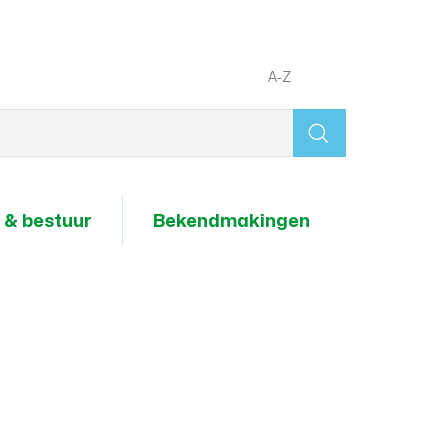
A-Z
Wat
zoek
je?
 & bestuur
Bekendmakingen