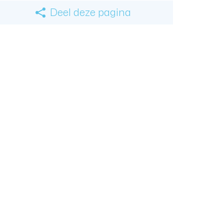
Deel deze pagina
Facebook
Twitter
linkedin
mail