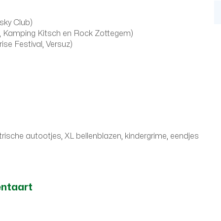
rsky Club)
d, Kamping Kitsch en Rock Zottegem)
ise Festival, Versuz)
ktrische autootjes, XL bellenblazen, kindergrime, eendjes
entaart