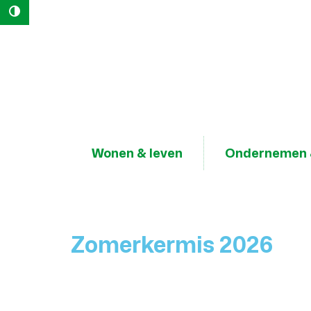
Hoog contrast
Naar
content
Lokaal
Bestuur
Geraardsbergen
Wonen & leven
Ondernemen 
Zomerkermis 2026