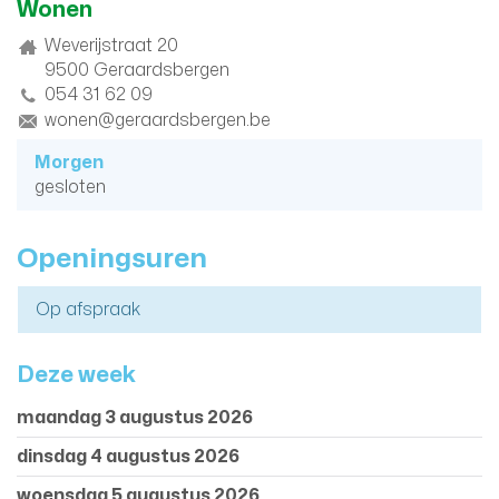
Wonen
Adres
Weverijstraat 20
9500
Geraardsbergen
tel.
054 31 62 09
E-
wonen@geraardsbergen.be
mail
Openingsuren
Morgen
gesloten
Openingsuren
Op afspraak
Deze week
maandag 3 augustus 2026
dinsdag 4 augustus 2026
woensdag 5 augustus 2026