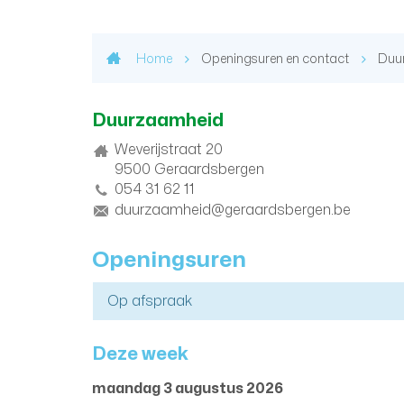
Home
Openingsuren en contact
Duu
Contact
Duurzaamheid
Adres
Weverijstraat 20
9500
Geraardsbergen
tel.
054 31 62 11
E-
duurzaamheid@geraardsbergen.be
mail
Openingsuren
Op afspraak
Deze week
maandag 3 augustus 2026