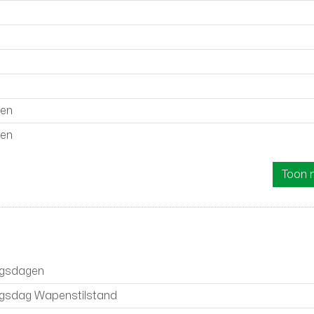
ten
ten
Toon 
ingsdagen
ingsdag Wapenstilstand