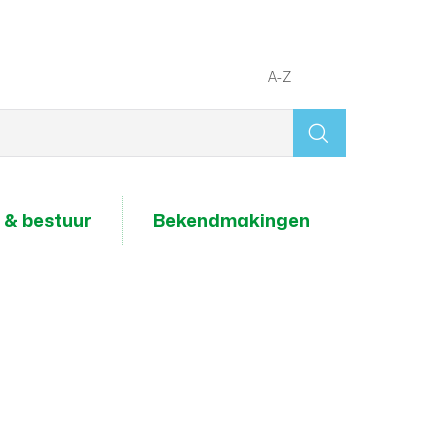
A-Z
Wat
zoek
je?
 & bestuur
Bekendmakingen