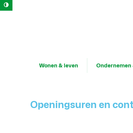
Hoog contrast
Naar
content
Lokaal
Bestuur
Geraardsbergen
Wonen & leven
Ondernemen 
Openingsuren en con