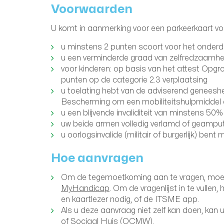
Voorwaarden
U komt in aanmerking voor een parkeerkaart v
u minstens 2 punten scoort voor het onderde
u een verminderde graad van zelfredzaamhe
voor kinderen: op basis van het attest Opgroe
punten op de categorie 2.3 verplaatsing
u toelating hebt van de adviserend geneesh
Bescherming om een mobiliteitshulpmiddel 
u een blijvende invaliditeit van minstens 5
uw beide armen volledig verlamd of geamput
u oorlogsinvalide (militair of burgerlijk) ben
Hoe aanvragen
Om de tegemoetkoming aan te vragen, moet 
MyHandicap
. Om de vragenlijst in te vullen
en kaartlezer nodig, of de ITSME app.
Als u deze aanvraag niet zelf kan doen, kan 
of Sociaal Huis (OCMW).