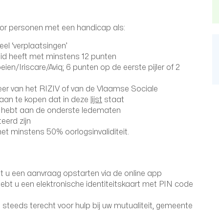
oor personen met een handicap als:
el ‘verplaatsingen’
id heeft met minstens 12 punten
ien/Iriscare/Aviq; 6 punten op de eerste pijler of 2
eer van het RIZIV of van de Vlaamse Sociale
aan te kopen dat in deze
lijst
staat
0% hebt aan de onderste ledematen
eerd zijn
t met minstens 50% oorlogsinvaliditeit.
u een aanvraag opstarten via de online app
, hebt u een elektronische identiteitskaart met PIN code
u steeds terecht voor hulp bij uw mutualiteit, gemeente