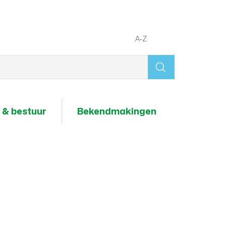
A-Z
Wat
zoek
je?
 & bestuur
Bekendmakingen