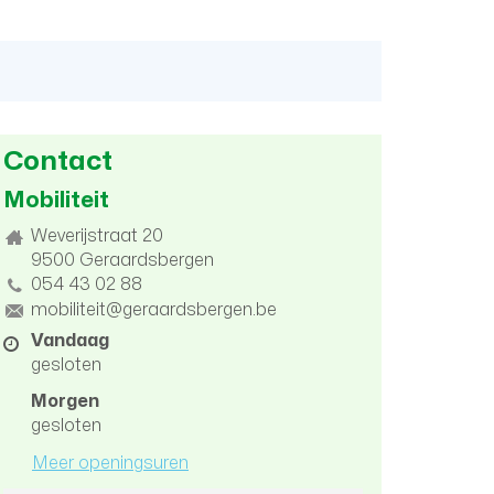
Contact
Mobiliteit
Adres
Weverijstraat 20
9500
Geraardsbergen
tel.
054 43 02 88
E-
mobiliteit@geraardsbergen.be
mail
Openingsuren
Vandaag
gesloten
Morgen
gesloten
Meer openingsuren