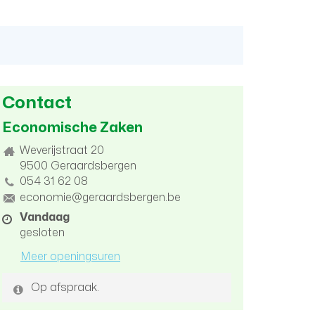
Contact
Economische Zaken
Adres
Weverijstraat 20
9500
Geraardsbergen
tel.
054 31 62 08
E-
economie@geraardsbergen.be
mail
Openingsuren
Vandaag
gesloten
Meer openingsuren
Op afspraak.