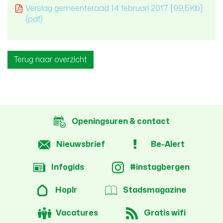
Verslag gemeenteraad 14 februari 2017
[99,5Kb]
(pdf)
Terug naar overzicht
Openingsuren & contact
Nieuwsbrief
Be-Alert
Infogids
#instagbergen
Hoplr
Stadsmagazine
Vacatures
Gratis wifi