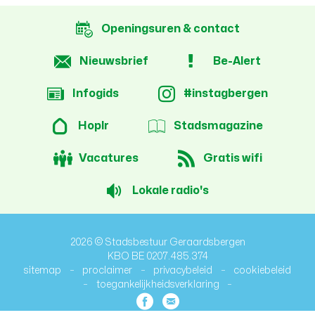
Openingsuren & contact
Nieuwsbrief
Be-Alert
Infogids
#instagbergen
Hoplr
Stadsmagazine
Vacatures
Gratis wifi
Lokale radio's
2026 © Stadsbestuur Geraardsbergen
KBO BE 0207.485.374
sitemap
proclaimer
privacybeleid
cookiebeleid
toegankelijkheidsverklaring
lcp.nv
Facebook
E-
2026
mail