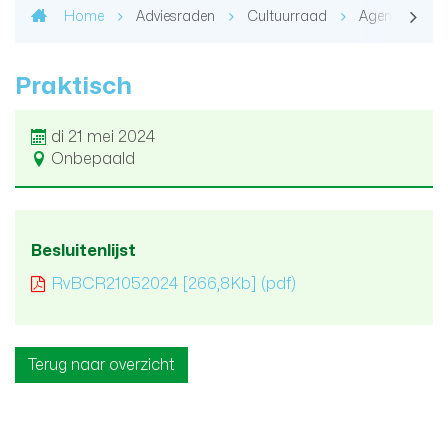
Home
Adviesraden
Cultuurraad
Agenda en ve
Praktisch
di 21 mei 2024
Onbepaald
Besluitenlijst
RvBCR21052024
[266,8Kb]
(pdf)
Terug naar overzicht