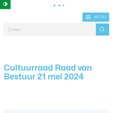
Hoog contrast
Naar
Lokaal
MENU
content
Bestuur
Geraardsbergen
Wat
zoek
je?
Cultuurraad Raad van
Bestuur 21 mei 2024
scroll n