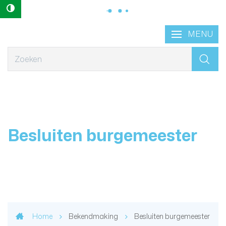
Hoog contrast
Naar
Lokaal
MENU
content
Bestuur
Geraardsbergen
Wat
zoek
je?
Besluiten burgemeester
Home
Bekendmaking
Besluiten burgemeester