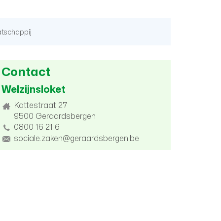
atschappij
Contact
Welzijnsloket
Adres
Kattestraat 27
9500
Geraardsbergen
tel.
0800 16 21 6
E-
sociale.zaken@geraardsbergen.be
mail