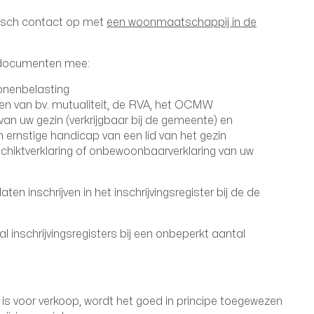
onisch contact op met
een woonmaatschappij in de
 documenten mee:
onenbelasting
en van bv. mutualiteit, de RVA, het OCMW
an uw gezin (verkrijgbaar bij de gemeente) en
n ernstige handicap van een lid van het gezin
schiktverklaring of onbewoonbaarverklaring van uw
ten inschrijven in het inschrijvingsregister bij de de
l inschrijvingsregisters bij een onbeperkt aantal
is voor verkoop, wordt het goed in principe toegewezen