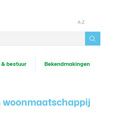
A-Z
Wat
zoek
je?
 & bestuur
Bekendmakingen
en woonmaatschappij