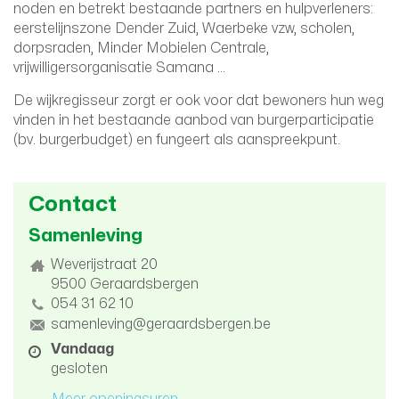
noden en betrekt bestaande partners en hulpverleners:
eerstelijnszone Dender Zuid, Waerbeke vzw, scholen,
dorpsraden, Minder Mobielen Centrale,
vrijwilligersorganisatie Samana …
De wijkregisseur zorgt er ook voor dat bewoners hun weg
vinden in het bestaande aanbod van burgerparticipatie
(bv. burgerbudget) en fungeert als aanspreekpunt.
Contact
Samenleving
Adres
Weverijstraat 20
9500
Geraardsbergen
tel.
054 31 62 10
E-
samenleving@geraardsbergen.be
mail
Openingsuren
Vandaag
gesloten
Meer openingsuren