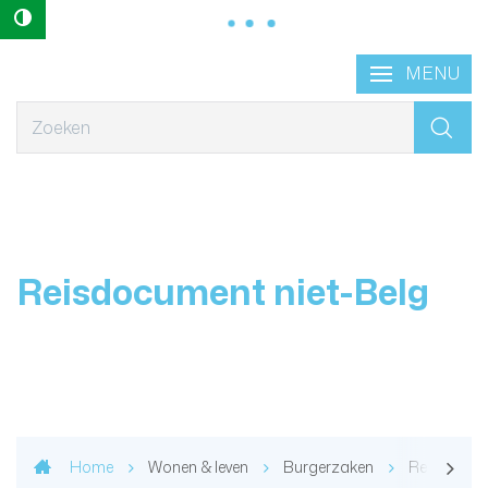
Hoog contrast
Naar
Lokaal
MENU
content
Bestuur
Geraardsbergen
Wat
zoek
je?
Reisdocument niet-Belg
scroll n
Home
Wonen & leven
Burgerzaken
Reisdocume