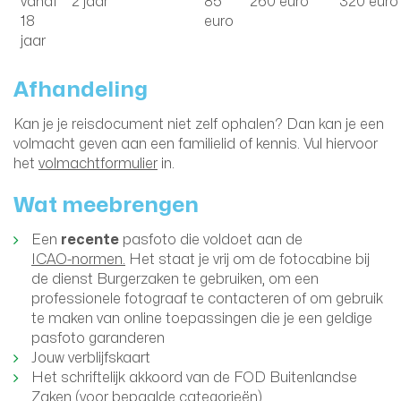
vanaf
2 jaar
85
260 euro
320 euro
18
euro
jaar
Afhandeling
Kan je je reisdocument niet zelf ophalen? Dan kan je een
volmacht geven aan een familielid of kennis. Vul hiervoor
het
volmachtformulier
in.
Wat meebrengen
Een
recente
pasfoto die voldoet aan de
ICAO-normen.
Het staat je vrij om de fotocabine bij
de dienst Burgerzaken te gebruiken, om een
professionele fotograaf te contacteren of om gebruik
te maken van online toepassingen die je een geldige
pasfoto garanderen
Jouw verblijfskaart
Het schriftelijk akkoord van de FOD Buitenlandse
Zaken (voor bepaalde categorieën)