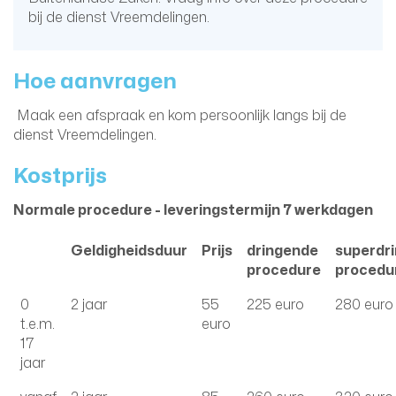
bij de dienst Vreemdelingen.
Hoe aanvragen
Maak een afspraak en kom persoonlijk langs bij de
dienst Vreemdelingen.
Kostprijs
Normale procedure - leveringstermijn 7 werkdagen
Geldigheidsduur
Prijs
dringende
superdr
procedure
procedu
0
2 jaar
55
225 euro
280 euro
t.e.m.
euro
17
jaar