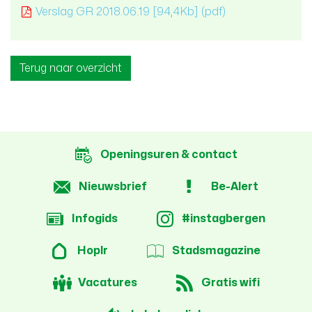
Verslag GR 2018.06.19
[94,4Kb]
(pdf)
Terug naar overzicht
Openingsuren & contact
Nieuwsbrief
Be-Alert
Infogids
#instagbergen
Hoplr
Stadsmagazine
Vacatures
Gratis wifi