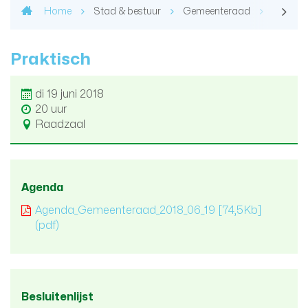
Home
Stad & bestuur
Gemeenteraad
Agenda 
Praktisch
di 19 juni 2018
20 uur
Raadzaal
Agenda
Agenda_Gemeenteraad_2018_06_19
[74,5Kb]
(pdf)
Besluitenlijst