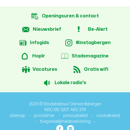
Openingsuren & contact
Nieuwsbrief
Be-Alert
Infogids
#instagbergen
Hoplr
Stadsmagazine
Vacatures
Gratis wifi
Lokale radio's
2026 © Stadsbestuur Geraardsbergen
KBO BE 0207.485.374
sitemap
proclaimer
privacybeleid
cookiebeleid
toegankelijkheidsverklaring
lcp.nv
Facebook
E-