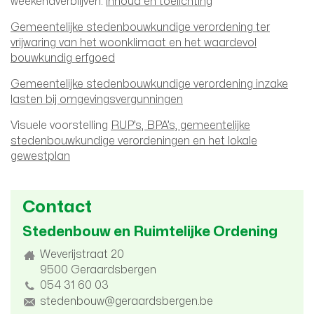
weekendverblijven:
inhoud en toelichting
Gemeentelijke stedenbouwkundige verordening ter
vrijwaring van het woonklimaat en het waardevol
bouwkundig erfgoed
Gemeentelijke stedenbouwkundige verordening inzake
lasten bij omgevingsvergunningen
Visuele voorstelling
RUP’s, BPA’s, gemeentelijke
stedenbouwkundige verordeningen en het lokale
gewestplan
Contact
Stedenbouw en Ruimtelijke Ordening
Adres
Weverijstraat 20
9500
Geraardsbergen
tel.
054 31 60 03
E-
stedenbouw@geraardsbergen.be